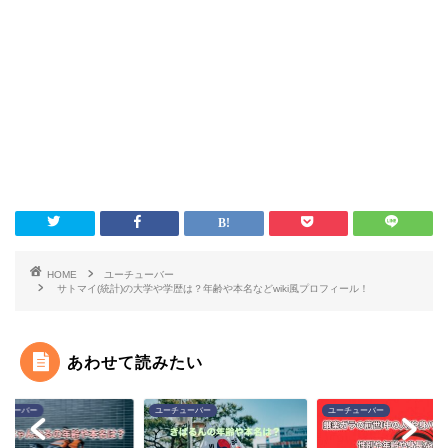
HOME
ユーチューバー
サトマイ(統計)の大学や学歴は？年齢や本名などwiki風プロフィール！
あわせて読みたい
チューバー
ユーチューバー
ユーチューバー