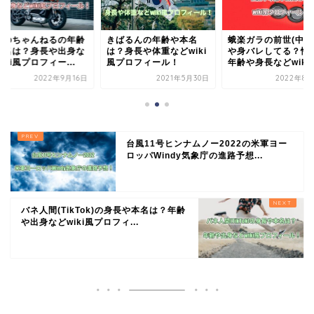
ばるんの年齢や本名
蛾楽ガラの前世(中の人)
めりのちゃんねるの
？身長や体重などwiki
や身バレしてる？性別や
や本名は？身長や出
プロフィール！
年齢や身長などwik...
どwiki風プロフィー..
2021年5月30日
2022年8月28日
2022年9
台風11号ヒンナムノー2022の米軍ヨー
ロッパWindy気象庁の進路予想...
バネ人間(TikTok)の身長や本名は？年齢
や出身などwiki風プロフィ...