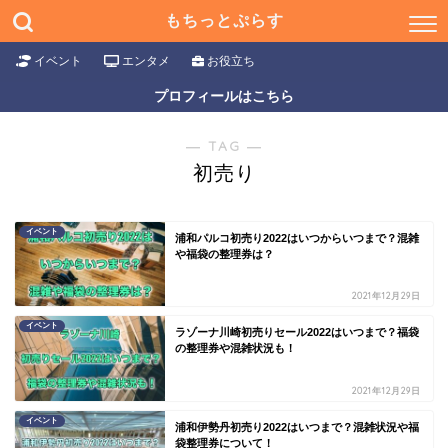
もちっとぷらす
イベント
エンタメ
お役立ち
プロフィールはこちら
― TAG ―
初売り
イベント
浦和パルコ初売り2022はいつからいつまで？混雑
や福袋の整理券は？
2021年12月29日
イベント
ラゾーナ川崎初売りセール2022はいつまで？福袋
の整理券や混雑状況も！
2021年12月29日
イベント
浦和伊勢丹初売り2022はいつまで？混雑状況や福
袋整理券について！