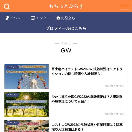
もちっとぷらす
イベント
エンタメ
お役立ち
プロフィールはこちら
― TAG ―
GW
イベント
富士急ハイランドGW2022の混雑状況は？アトラ
クションの待ち時間や入場制限も！
2022年4月18日
イベント
ひたち海浜公園GW2022の混雑状況は？入場制限
や駐車場についても紹介！
2022年4月16日
イベント
コストコGW2022の混雑状況や営業時間は？駐車
場や入場制限はある？