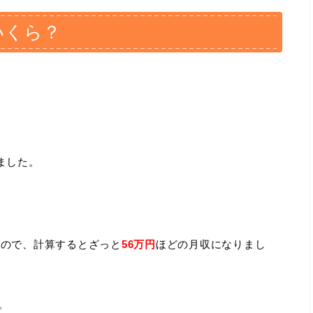
いくら？
ました。
いるので、計算するとざっと
56万円
ほどの月収になりまし
。