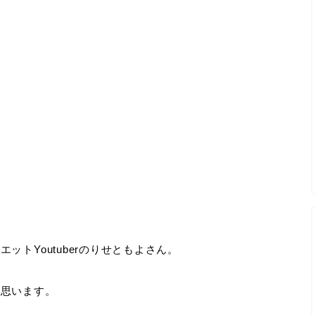
トYoutuberのりせともよさん。
と思います。