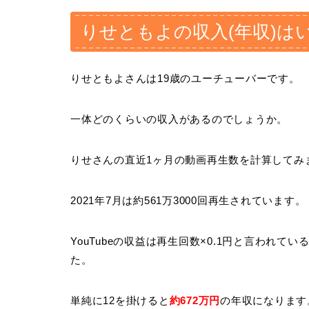
りせともよの収入(年収)は
りせともよさんは19歳のユーチューバーです。
一体どのくらいの収入があるのでしょうか。
りせさんの直近1ヶ月の動画再生数を計算してみ
2021年7月は約561万3000回再生されています。
YouTubeの収益は再生回数×0.1円と言われて
た。
単純に12を掛けると
約672万円
の年収になります