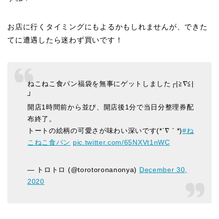
お店に行くタイミングにもよるかもしれませんが、できた
てに遭遇したら迷わず買いです！
ねこねこ食パン福袋を無事にゲットしました┌|≧∇≦|
┘
開店1時間前から並び、開店後1分で当日分整理券配
布終了。
トートの絵柄の可愛さが味わい深いです(*´∇｀*)
#ね
こねこ食パン
pic.twitter.com/65NXVt1nWC
— トロトロ (@torotoronanonya)
December 30,
2020