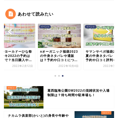
あわせて読みたい
ント
イベント
イベント
トーヨーカドーひな祭
nオーガニック福袋2023
サマンサベガ福袋20
ケーキ2022の予約は
の中身ネタバレや通販
夏の中身ネタバレ！
つまで？当日購入や...
は？予約や口コミにつ...
予約や口コミ評判も
2022年2月12日
2022年10月4日
2022年3月
葛西臨海公園GW2022の混雑状況や入場
制限は？待ち時間や駐車場も！
ナカムラ俱楽部(かいと)の身長や年齢や