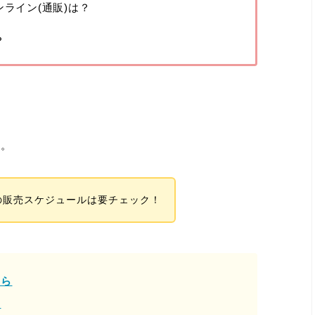
ンライン(通販)は？
？
ね。
の販売スケジュールは要チェック！
ちら
ら