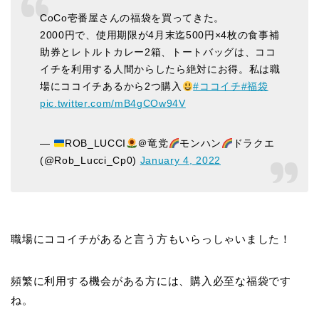
CoCo壱番屋さんの福袋を買ってきた。
2000円で、使用期限が4月末迄500円×4枚の食事補
助券とレトルトカレー2箱、トートバッグは、ココ
イチを利用する人間からしたら絶対にお得。私は職
場にココイチあるから2つ購入
#ココイチ
#福袋
pic.twitter.com/mB4gCOw94V
—
ROB_LUCCI
＠竜党
モンハン
ドラクエ
(@Rob_Lucci_Cp0)
January 4, 2022
職場にココイチがあると言う方もいらっしゃいました！
頻繁に利用する機会がある方には、購入必至な福袋です
ね。