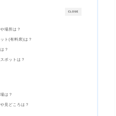
CLOSE
程や場所は？
ット(有料席)は？
台は？
場スポットは？
車場は？
史や見どころは？