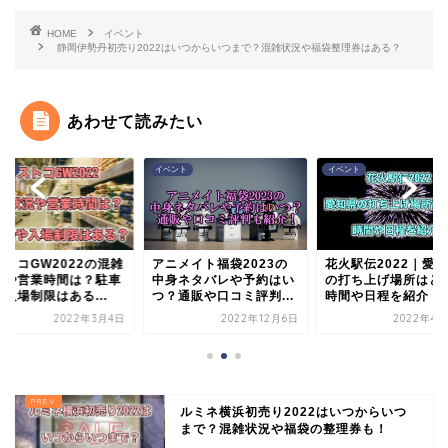
HOME
イベント
静岡伊勢丹初売り2022はいつからいつまで？混雑状況や福袋整理券はある？
あわせて読みたい
ント
イベント
イベント
ニメイト福袋2023の
花火駅伝2022｜愛知県
コストコGW2022
身ネタバレや予約はい
の打ち上げ場所はどこ？
状況や営業時間は？
？通販や口コミ評判...
時間や日程を紹介！
場や入場制限はある..
2022年12月6日
2022年4月29日
2022年
ルミネ横浜初売り2022はいつからいつ
まで？混雑状況や福袋の整理券も！