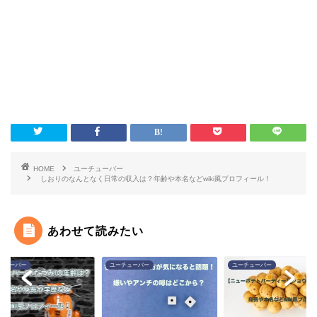
HOME
ユーチューバー
しおりのなんとなく日常の収入は？年齢や本名などwiki風プロフィール！
あわせて読みたい
チューバー
ユーチューバー
ユーチューバー