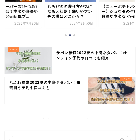
ろぴのの喋り方が気に
【ニューポテトパーティ
東京ウーバーズ(たつ
ると話題！嫌いやアン
ー】ショウタの年齢は？
の年齢は？本名や身
の噂はどこから？
身長や本名などwiki...
学歴などwiki風プ...
2021年8月30日
2021年6月29日
2022年9月
サボン福袋2022夏の中身ネタバレ！オ
ンライン予約や口コミも紹介！
ちふれ福袋2022夏の中身ネタバレ！発
売日や予約や口コミも！