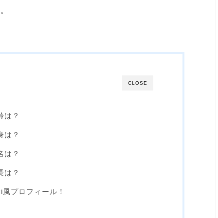
ね。
CLOSE
齢は？
身は？
名は？
長は？
ki風プロフィール！