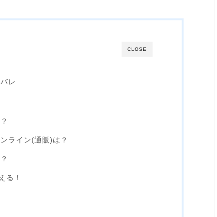
CLOSE
タバレ
は？
ンライン(通販)は？
は？
える！