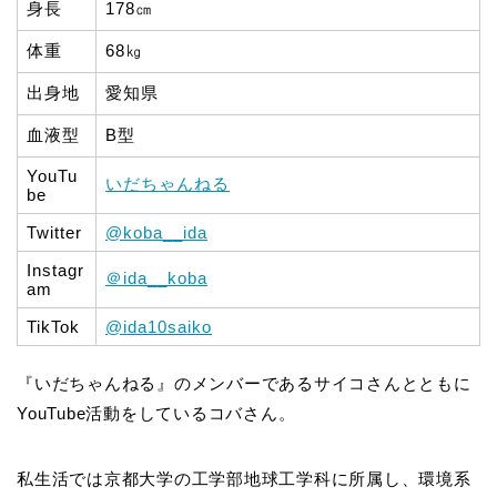
身長
178㎝
体重
68㎏
出身地
愛知県
血液型
B型
YouTu
いだちゃんねる
be
Twitter
@koba__ida
Instagr
＠ida__koba
am
TikTok
@ida10saiko
『いだちゃんねる』のメンバーであるサイコさんとともに
YouTube活動をしているコバさん。
私生活では京都大学の工学部地球工学科に所属し、環境系