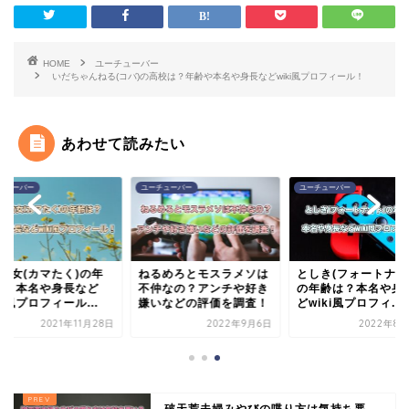
HOME
ユーチューバー
いだちゃんねる(コバ)の高校は？年齢や本名や身長などwiki風プロフィール！
あわせて読みたい
チューバー
ユーチューバー
ユーチューバー
人勘女(カマたく)の年
ねるめろとモスラメソは
としき(フォートナイ
は？本名や身長など
不仲なの？アンチや好き
の年齢は？本名や身
ki風プロフィール...
嫌いなどの評価を調査！
どwiki風プロフィ...
2021年11月28日
2022年9月6日
2022年8月