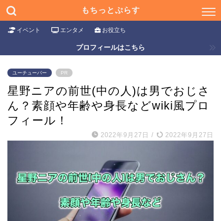
もちっとぷらす
イベント
エンタメ
お役立ち
プロフィールはこちら
ユーチューバー
PR
星野ニアの前世(中の人)は男でおじさ
ん？素顔や年齢や身長などwiki風プロ
フィール！
2022年9月27日
/
2022年9月27日