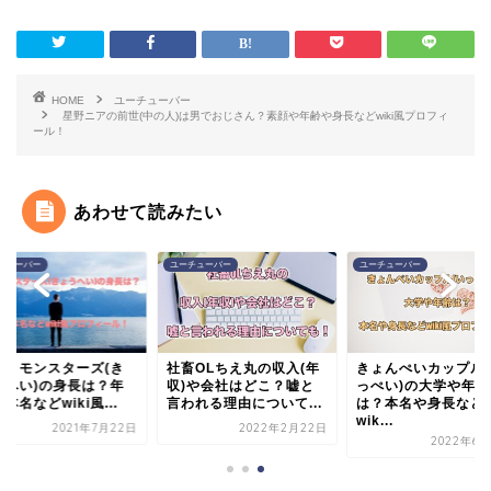
HOME
ユーチューバー
星野ニアの前世(中の人)は男でおじさん？素顔や年齢や身長などwiki風プロフィ
ール！
あわせて読みたい
チューバー
ユーチューバー
ユーチューバー
とりモンスターズ(き
社畜OLちえ丸の収入(年
きょんぺいカップル(
うへい)の身長は？年
収)や会社はどこ？嘘と
っぺい)の大学や年齢
本名などwiki風...
言われる理由について...
は？本名や身長など
wik...
2021年7月22日
2022年2月22日
2022年6月