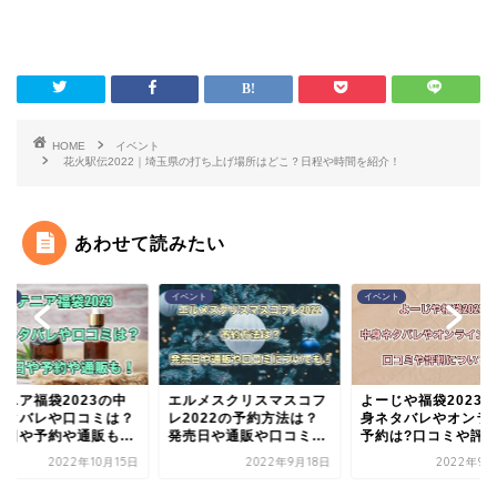
HOME
イベント
花火駅伝2022｜埼玉県の打ち上げ場所はどこ？日程や時間を紹介！
あわせて読みたい
ント
イベント
イベント
テニア福袋2023の中
エルメスクリスマスコフ
よーじや福袋2023
ネタバレや口コミは？
レ2022の予約方法は？
身ネタバレやオンラ
売日や予約や通販も...
発売日や通販や口コミ...
予約は?口コミや評判.
2022年10月15日
2022年9月18日
2022年9月