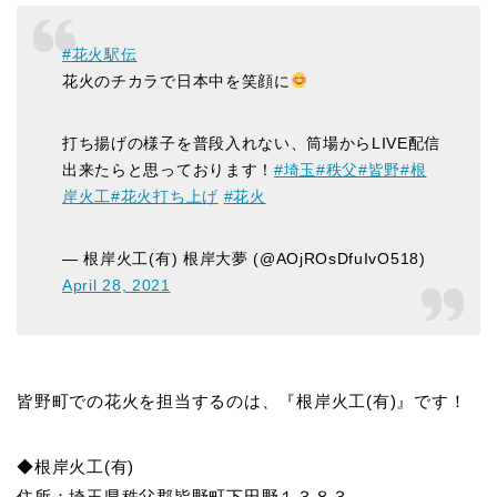
#花火駅伝
花火のチカラで日本中を笑顔に
打ち揚げの様子を普段入れない、筒場からLIVE配信
出来たらと思っております！
#埼玉
#秩父
#皆野
#根
岸火工
#花火打ち上げ
#花火
— 根岸火工(有) 根岸大夢 (@AOjROsDfuIvO518)
April 28, 2021
皆野町での花火を担当するのは、『根岸火工(有)』です！
◆根岸火工(有)
住所：埼玉県秩父郡皆野町下田野１３８３