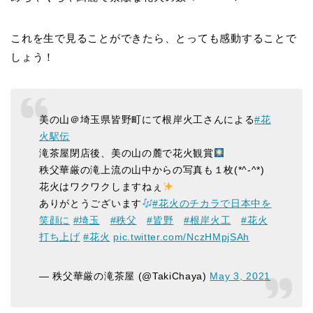
これを生で見ることができたら、とっても感動することで
しょう！
美の山＠埼玉県皆野町にて根岸火工さんによる
#花
火駅伝
滝茶屋閉店後、美の山の麓で花火観賞
秩父華厳の滝上流の山中からの写真も１枚(*^-^*)
花火はワクワクしますねぇ
ありがとうございます
#花火のチカラで日本中を
笑顔に
#埼玉
#秩父
#皆野
#根岸火工
#花火
打ち上げ
#花火
pic.twitter.com/NczHMpjSAh
— 秩父華厳の滝茶屋 (@TakiChaya)
May 3, 2021