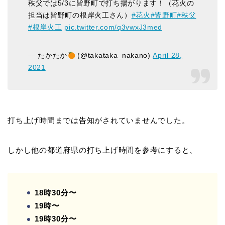
秩父では5/3に皆野町で打ち揚がります！（花火の
担当は皆野町の根岸火工さん）
#花火
#皆野町
#秩父
#根岸火工
pic.twitter.com/q3vwxJ3med
— たかたか
(@takataka_nakano)
April 28,
2021
打ち上げ時間までは告知がされていませんでした。
しかし他の都道府県の打ち上げ時間を参考にすると、
18時30分〜
19時〜
19時30分〜