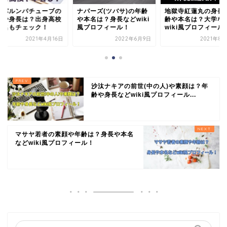
パーズ(ツバサ)の年齢
地獄寺紅蓮丸の身長や年
ウンパルンパチュー
本名は？身長などwiki
齢や本名は？大学など
年齢や身長は？出身
プロフィール！
wiki風プロフィール！
や本名もチェック！
2022年6月9日
2021年8月29日
2021年4
沙汰ナキアの前世(中の人)や素顔は？年
齢や身長などwiki風プロフィール...
マサヤ若者の素顔や年齢は？身長や本名
などwiki風プロフィール！