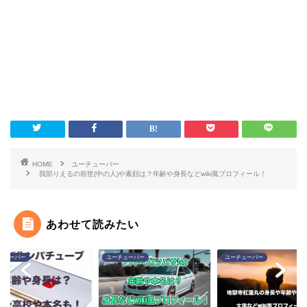
HOME
ユーチューバー
我部りえるの前世(中の人)や素顔は？年齢や身長などwiki風プロフィール！
あわせて読みたい
チューバー
ユーチューバー
ユーチューバー