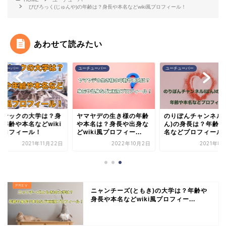
びびろっく(じゅんや)の年齢は？身長や本名などwiki風プロフィール！
あわせて読みたい
チューバー
ユーチューバー
ユーチューバー
ロサックの大学は？身
ヤマヤデの生き様の年齢
のりぽんチャンネル(
や年齢や本名などwiki
や本名は？身長や出身な
ん)の身長は？年齢や
プロフィール！
どwiki風プロフィー...
名などプロフィール
2021年11月22日
2022年10月2日
2021年8
ニャンチーズ(ともき)の大学は？年齢や
身長や本名などwiki風プロフィー...