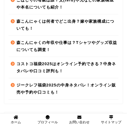
こばしりの母親は誰？父(teru)や兄などの家族構成
や本名についても紹介！
森こんにゃくは何者でどこ出身？嫁や家族構成につ
いても！
森こんにゃくの年収や仕事は？Tシャツやグッズ収益
についても調査！
コストコ福袋2025はオンライン予約できる？中身ネ
タバレや口コミ評判も！
ジークレフ福袋2025の中身ネタバレ！オンライン販
売や予約や口コミも！
カテゴリー
ホーム
プロフィール
お問い合わせ
サイトマップ