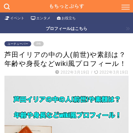
もちっとぷらす
イベント
エンタメ
お役立ち
プロフィールはこちら
ユーチューバー
PR
芦田イリアの中の人(前世)や素顔は？
年齢や身長などwiki風プロフィール！
2022年3月19日
/
2022年3月19日