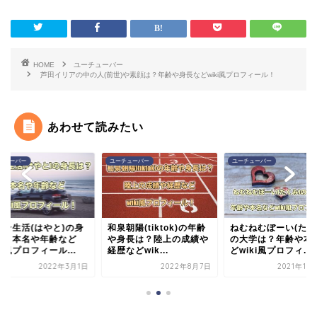
HOME
ユーチューバー
芦田イリアの中の人(前世)や素顔は？年齢や身長などwiki風プロフィール！
あわせて読みたい
チューバー
ユーチューバー
ユーチューバー
朝陽(tiktok)の年齢
ねむねむぼーい(たくみ)
軽バン生活(はやと)
身長は？陸上の成績や
の大学は？年齢や本名な
長は？本名や年齢な
などwik...
どwiki風プロフィ...
wiki風プロフィール..
2022年8月7日
2021年10月13日
2022年3